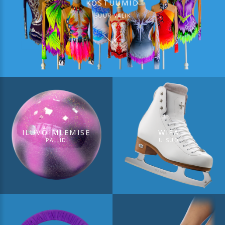
KOSTÜÜMID
SUUR VALIK
ILUVÕIMLEMISE
WIFA
PALLID
UISUD