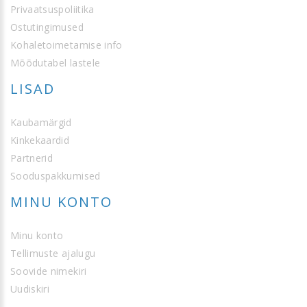
Privaatsuspoliitika
Ostutingimused
Kohaletoimetamise info
Mõõdutabel lastele
LISAD
Kaubamärgid
Kinkekaardid
Partnerid
Sooduspakkumised
MINU KONTO
Minu konto
Tellimuste ajalugu
Soovide nimekiri
Uudiskiri