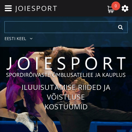
0
JOIESPORT
EESTI KEEL
ILUUISUTAMISE RIIDED JA
VÕISTLUSE
KOSTÜÜMID