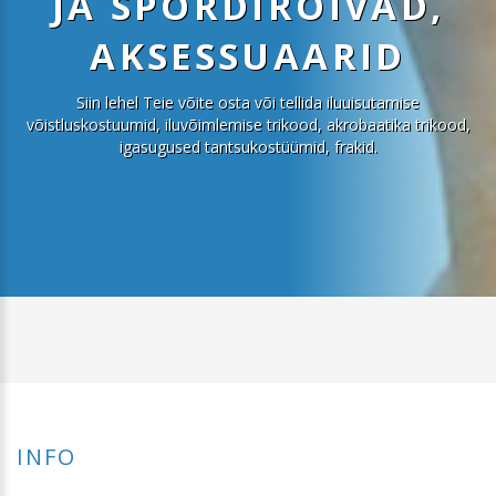
JA SPORDIRÕIVAD,
AKSESSUAARID
Siin lehel Teie võite osta või tellida iluuisutamise
võistluskostuumid, iluvõimlemise trikood, akrobaatika trikood,
igasugused tantsukostüümid, frakid.
INFO